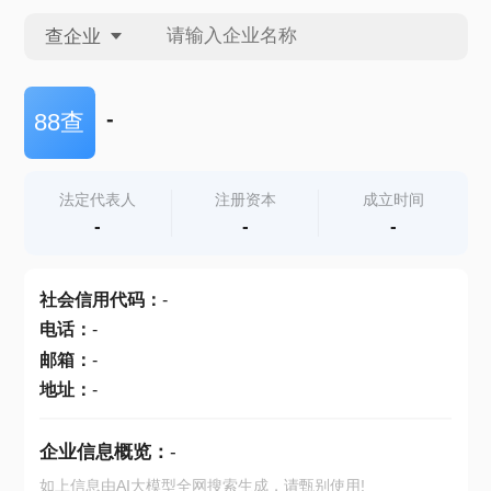
查企业
查企业
-
88查
查招投标
法定代表人
注册资本
成立时间
-
-
-
查产地
社会信用代码
：
-
电话
：
-
邮箱
：
-
地址
：
-
企业信息概览：
-
如上信息由AI大模型全网搜索生成，请甄别使用!