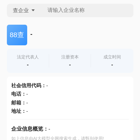
查企业
查企业
-
88查
查招投标
法定代表人
注册资本
成立时间
-
-
-
查产地
社会信用代码
：
-
电话
：
-
邮箱
：
-
地址
：
-
企业信息概览：
-
如上信息由AI大模型全网搜索生成，请甄别使用!