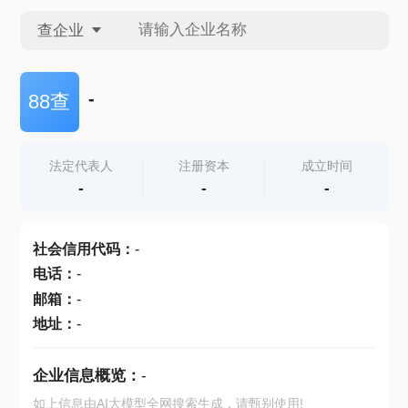
查企业
查企业
-
88查
查招投标
法定代表人
注册资本
成立时间
-
-
-
查产地
社会信用代码
：
-
电话
：
-
邮箱
：
-
地址
：
-
企业信息概览：
-
如上信息由AI大模型全网搜索生成，请甄别使用!