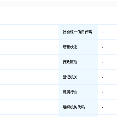
社会统一信用代码
-
经营状态
-
行政区划
-
登记机关
-
所属行业
-
组织机构代码
-