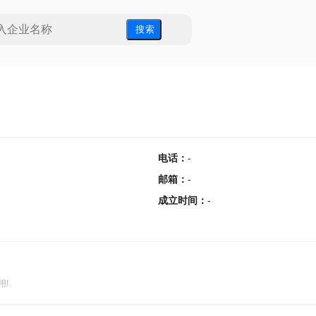
搜 索
电话
：
-
邮箱
：
-
成立时间
：
-
用!