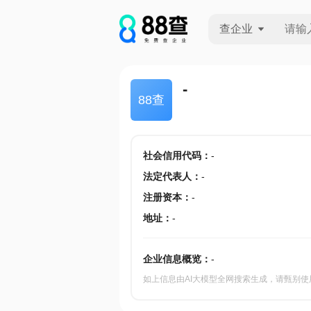
查企业
查企业
-
88查
查招投标
查产地
社会信用代码
：
-
法定代表人
：
-
注册资本
：
-
地址
：
-
企业信息概览：
-
如上信息由AI大模型全网搜索生成，请甄别使