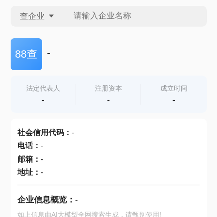
查企业
查企业
-
88查
查招投标
法定代表人
注册资本
成立时间
-
-
-
查产地
社会信用代码
：
-
电话
：
-
邮箱
：
-
地址
：
-
企业信息概览：
-
如上信息由AI大模型全网搜索生成，请甄别使用!