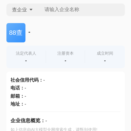
查企业
查企业
-
88查
查招投标
法定代表人
注册资本
成立时间
-
-
-
查产地
社会信用代码
：
-
电话
：
-
邮箱
：
-
地址
：
-
企业信息概览：
-
如上信息由AI大模型全网搜索生成，请甄别使用!