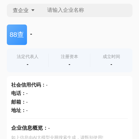
查企业
查企业
-
88查
查招投标
法定代表人
注册资本
成立时间
-
-
-
查产地
社会信用代码
：
-
电话
：
-
邮箱
：
-
地址
：
-
企业信息概览：
-
如上信息由AI大模型全网搜索生成，请甄别使用!