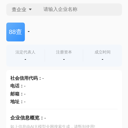
查企业
查企业
-
88查
查招投标
法定代表人
注册资本
成立时间
-
-
-
查产地
社会信用代码
：
-
电话
：
-
邮箱
：
-
地址
：
-
企业信息概览：
-
如上信息由AI大模型全网搜索生成，请甄别使用!