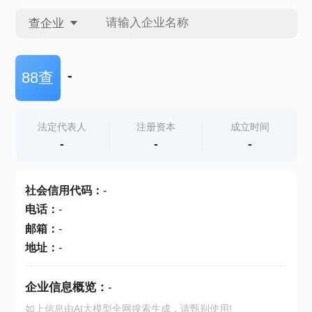
查企业
查企业
-
88查
查招投标
法定代表人
注册资本
成立时间
-
-
-
查产地
社会信用代码
：
-
电话
：
-
邮箱
：
-
地址
：
-
企业信息概览：
-
如上信息由AI大模型全网搜索生成，请甄别使用!