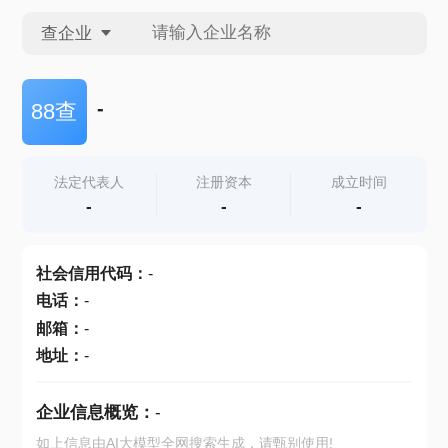
查企业
查企业
-
88查
查招投标
法定代表人
注册资本
成立时间
-
-
-
查产地
社会信用代码
：
-
电话
：
-
邮箱
：
-
地址
：
-
企业信息概览：
-
如上信息由AI大模型全网搜索生成，请甄别使用!