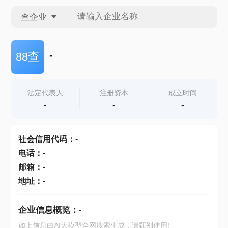
查企业
查企业
-
88查
查招投标
法定代表人
注册资本
成立时间
-
-
-
查产地
社会信用代码
：
-
电话
：
-
邮箱
：
-
地址
：
-
企业信息概览：
-
如上信息由AI大模型全网搜索生成，请甄别使用!