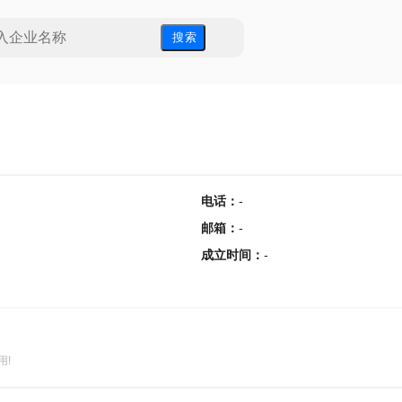
搜 索
电话
：
-
邮箱
：
-
成立时间
：
-
用!