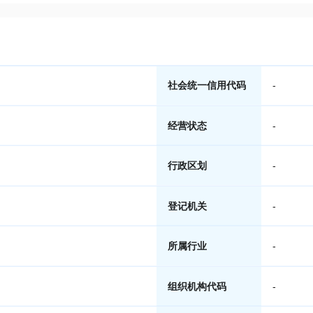
社会统一信用代码
-
经营状态
-
行政区划
-
登记机关
-
所属行业
-
组织机构代码
-