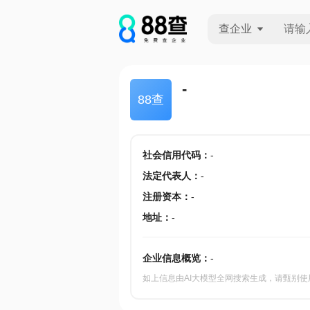
查企业
查企业
-
88查
查招投标
查产地
社会信用代码
：
-
法定代表人
：
-
注册资本
：
-
地址
：
-
企业信息概览：
-
如上信息由AI大模型全网搜索生成，请甄别使