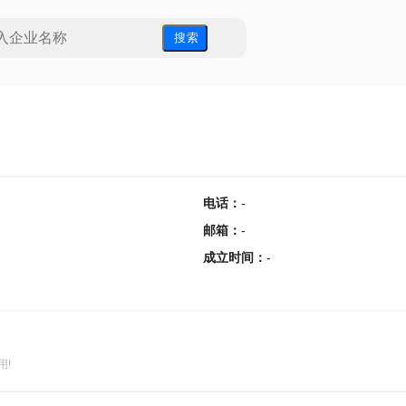
搜 索
电话
：
-
邮箱
：
-
成立时间
：
-
用!