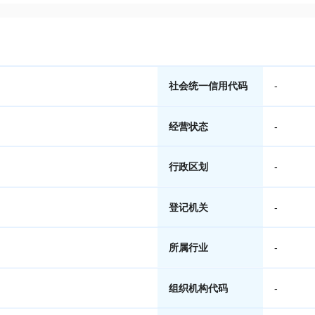
社会统一信用代码
-
经营状态
-
行政区划
-
登记机关
-
所属行业
-
组织机构代码
-