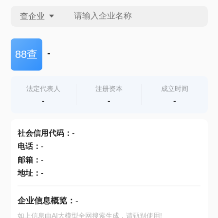
查企业
查企业
-
88查
查招投标
法定代表人
注册资本
成立时间
-
-
-
查产地
社会信用代码
：
-
电话
：
-
邮箱
：
-
地址
：
-
企业信息概览：
-
如上信息由AI大模型全网搜索生成，请甄别使用!