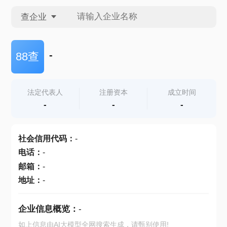
查企业
查企业
-
88查
查招投标
法定代表人
注册资本
成立时间
-
-
-
查产地
社会信用代码
：
-
电话
：
-
邮箱
：
-
地址
：
-
企业信息概览：
-
如上信息由AI大模型全网搜索生成，请甄别使用!