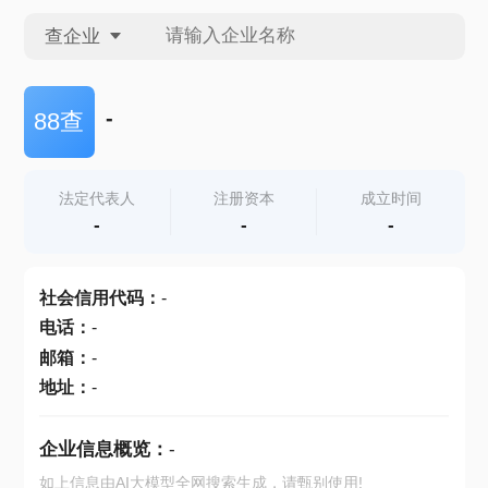
查企业
查企业
-
88查
查招投标
法定代表人
注册资本
成立时间
-
-
-
查产地
社会信用代码
：
-
电话
：
-
邮箱
：
-
地址
：
-
企业信息概览：
-
如上信息由AI大模型全网搜索生成，请甄别使用!