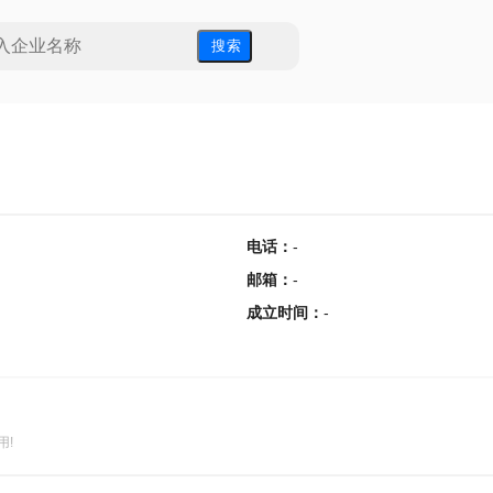
搜 索
电话
：
-
邮箱
：
-
成立时间
：
-
用!