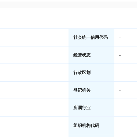
社会统一信用代码
-
经营状态
-
行政区划
-
登记机关
-
所属行业
-
组织机构代码
-