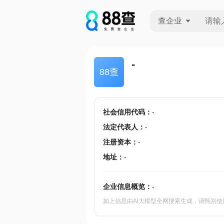
查企业
查企业
-
88查
查招投标
查产地
社会信用代码
：
-
法定代表人
：
-
注册资本
：
-
地址
：
-
企业信息概览：
-
如上信息由AI大模型全网搜索生成，请甄别使