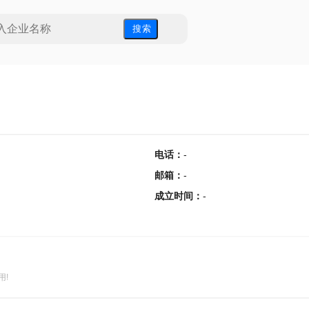
搜 索
电话
：
-
邮箱
：
-
成立时间
：
-
用!