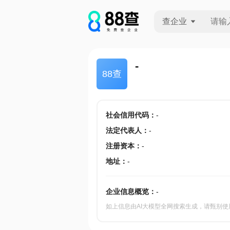
查企业
查企业
-
88查
查招投标
查产地
社会信用代码
：
-
法定代表人
：
-
注册资本
：
-
地址
：
-
企业信息概览：
-
如上信息由AI大模型全网搜索生成，请甄别使