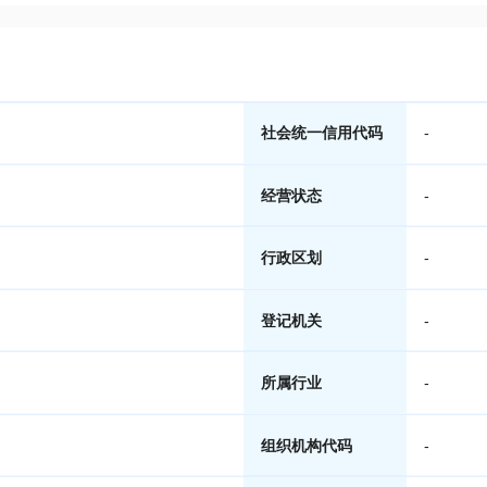
社会统一信用代码
-
经营状态
-
行政区划
-
登记机关
-
所属行业
-
组织机构代码
-