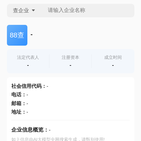
查企业
查企业
-
88查
查招投标
法定代表人
注册资本
成立时间
-
-
-
查产地
社会信用代码
：
-
电话
：
-
邮箱
：
-
地址
：
-
企业信息概览：
-
如上信息由AI大模型全网搜索生成，请甄别使用!