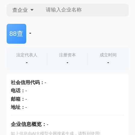
查企业
查企业
-
88查
查招投标
法定代表人
注册资本
成立时间
-
-
-
查产地
社会信用代码
：
-
电话
：
-
邮箱
：
-
地址
：
-
企业信息概览：
-
如上信息由AI大模型全网搜索生成，请甄别使用!