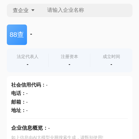
查企业
查企业
-
88查
查招投标
法定代表人
注册资本
成立时间
-
-
-
查产地
社会信用代码
：
-
电话
：
-
邮箱
：
-
地址
：
-
企业信息概览：
-
如上信息由AI大模型全网搜索生成，请甄别使用!