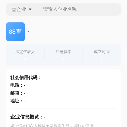
查企业
查企业
-
88查
查招投标
法定代表人
注册资本
成立时间
-
-
-
查产地
社会信用代码
：
-
电话
：
-
邮箱
：
-
地址
：
-
企业信息概览：
-
如上信息由AI大模型全网搜索生成，请甄别使用!