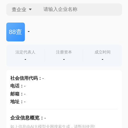
查企业
查企业
-
88查
查招投标
法定代表人
注册资本
成立时间
-
-
-
查产地
社会信用代码
：
-
电话
：
-
邮箱
：
-
地址
：
-
企业信息概览：
-
如上信息由AI大模型全网搜索生成，请甄别使用!