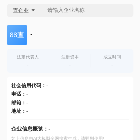
查企业
查企业
-
88查
查招投标
法定代表人
注册资本
成立时间
-
-
-
查产地
社会信用代码
：
-
电话
：
-
邮箱
：
-
地址
：
-
企业信息概览：
-
如上信息由AI大模型全网搜索生成，请甄别使用!