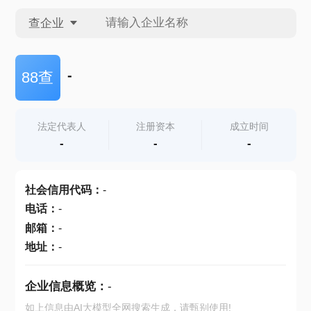
查企业
查企业
-
88查
查招投标
法定代表人
注册资本
成立时间
-
-
-
查产地
社会信用代码
：
-
电话
：
-
邮箱
：
-
地址
：
-
企业信息概览：
-
如上信息由AI大模型全网搜索生成，请甄别使用!