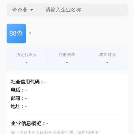
查企业
查企业
-
88查
查招投标
法定代表人
注册资本
成立时间
-
-
-
查产地
社会信用代码
：
-
电话
：
-
邮箱
：
-
地址
：
-
企业信息概览：
-
如上信息由AI大模型全网搜索生成，请甄别使用!