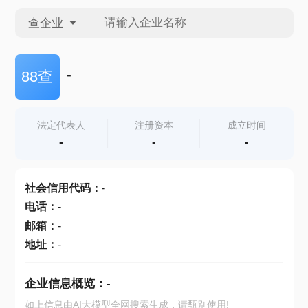
查企业
查企业
-
88查
查招投标
法定代表人
注册资本
成立时间
-
-
-
查产地
社会信用代码
：
-
电话
：
-
邮箱
：
-
地址
：
-
企业信息概览：
-
如上信息由AI大模型全网搜索生成，请甄别使用!