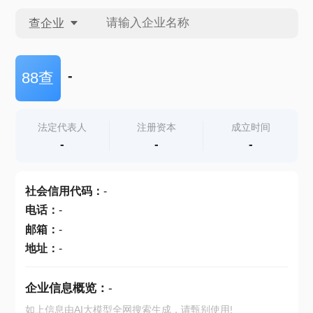
查企业
查企业
-
88查
查招投标
法定代表人
注册资本
成立时间
-
-
-
查产地
社会信用代码
：
-
电话
：
-
邮箱
：
-
地址
：
-
企业信息概览：
-
如上信息由AI大模型全网搜索生成，请甄别使用!