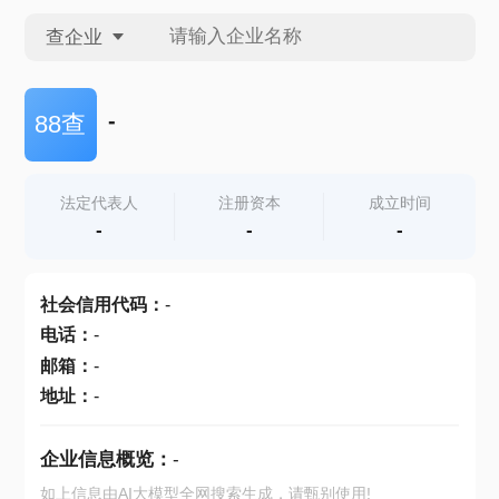
查企业
查企业
-
88查
查招投标
法定代表人
注册资本
成立时间
-
-
-
查产地
社会信用代码
：
-
电话
：
-
邮箱
：
-
地址
：
-
企业信息概览：
-
如上信息由AI大模型全网搜索生成，请甄别使用!