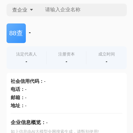
查企业
查企业
-
88查
查招投标
法定代表人
注册资本
成立时间
-
-
-
查产地
社会信用代码
：
-
电话
：
-
邮箱
：
-
地址
：
-
企业信息概览：
-
如上信息由AI大模型全网搜索生成，请甄别使用!