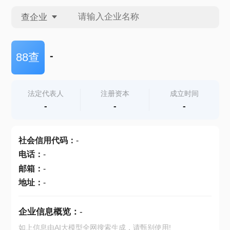
查企业
查企业
-
88查
查招投标
法定代表人
注册资本
成立时间
-
-
-
查产地
社会信用代码
：
-
电话
：
-
邮箱
：
-
地址
：
-
企业信息概览：
-
如上信息由AI大模型全网搜索生成，请甄别使用!