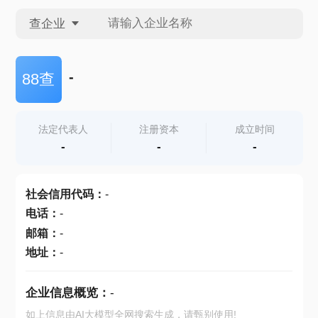
查企业
查企业
-
88查
查招投标
法定代表人
注册资本
成立时间
-
-
-
查产地
社会信用代码
：
-
电话
：
-
邮箱
：
-
地址
：
-
企业信息概览：
-
如上信息由AI大模型全网搜索生成，请甄别使用!