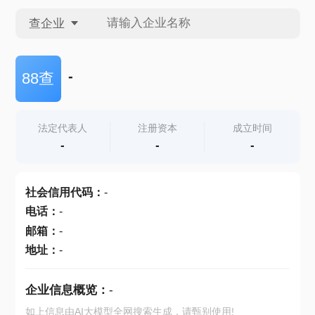
查企业
查企业
-
88查
查招投标
法定代表人
注册资本
成立时间
-
-
-
查产地
社会信用代码
：
-
电话
：
-
邮箱
：
-
地址
：
-
企业信息概览：
-
如上信息由AI大模型全网搜索生成，请甄别使用!