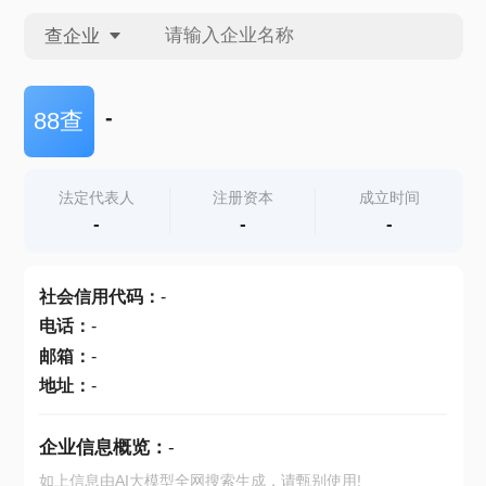
查企业
查企业
-
88查
查招投标
法定代表人
注册资本
成立时间
-
-
-
查产地
社会信用代码
：
-
电话
：
-
邮箱
：
-
地址
：
-
企业信息概览：
-
如上信息由AI大模型全网搜索生成，请甄别使用!