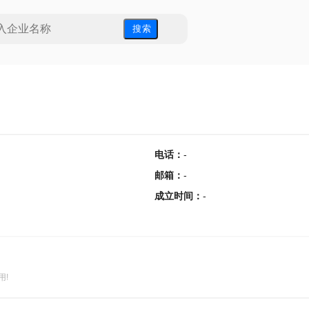
搜 索
电话
：
-
邮箱
：
-
成立时间
：
-
用!