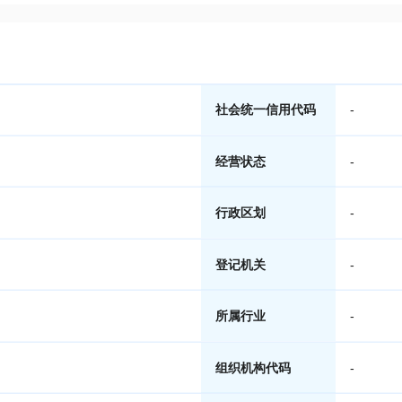
社会统一信用代码
-
经营状态
-
行政区划
-
登记机关
-
所属行业
-
组织机构代码
-