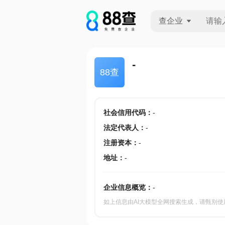
查企业
查企业
-
88查
查招投标
查产地
社会信用代码
：
-
法定代表人
：
-
注册资本
：
-
地址
：
-
企业信息概览：
-
如上信息由AI大模型全网搜索生成，请甄别使