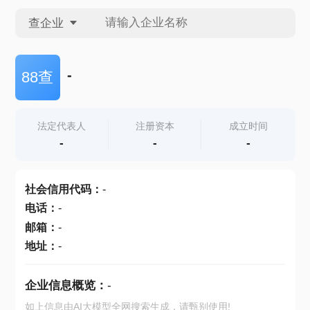
查企业
查企业
-
88查
查招投标
法定代表人
注册资本
成立时间
-
-
-
查产地
社会信用代码
：
-
电话
：
-
邮箱
：
-
地址
：
-
企业信息概览：
-
如上信息由AI大模型全网搜索生成，请甄别使用!