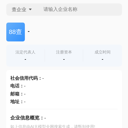
查企业
查企业
-
88查
查招投标
法定代表人
注册资本
成立时间
-
-
-
查产地
社会信用代码
：
-
电话
：
-
邮箱
：
-
地址
：
-
企业信息概览：
-
如上信息由AI大模型全网搜索生成，请甄别使用!