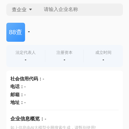
查企业
查企业
-
88查
查招投标
法定代表人
注册资本
成立时间
-
-
-
查产地
社会信用代码
：
-
电话
：
-
邮箱
：
-
地址
：
-
企业信息概览：
-
如上信息由AI大模型全网搜索生成，请甄别使用!