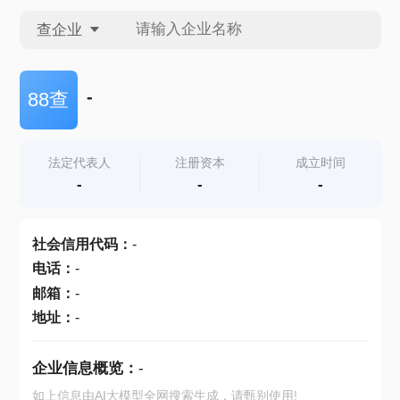
查企业
查企业
-
88查
查招投标
法定代表人
注册资本
成立时间
-
-
-
查产地
社会信用代码
：
-
电话
：
-
邮箱
：
-
地址
：
-
企业信息概览：
-
如上信息由AI大模型全网搜索生成，请甄别使用!