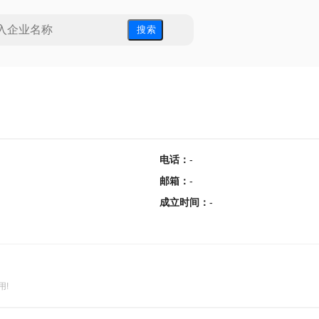
搜 索
电话
：
-
邮箱
：
-
成立时间
：
-
用!