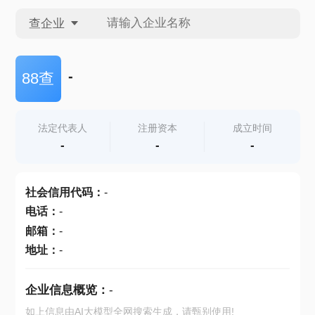
查企业
查企业
-
88查
查招投标
法定代表人
注册资本
成立时间
-
-
-
查产地
社会信用代码
：
-
电话
：
-
邮箱
：
-
地址
：
-
企业信息概览：
-
如上信息由AI大模型全网搜索生成，请甄别使用!