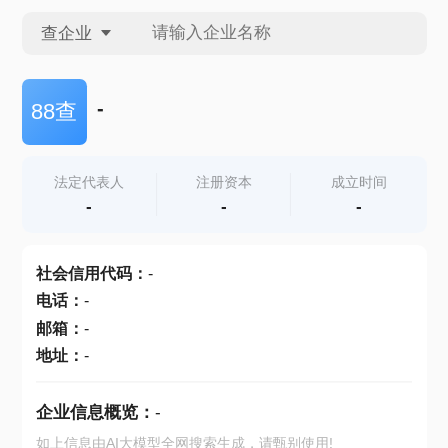
查企业
查企业
-
88查
查招投标
法定代表人
注册资本
成立时间
-
-
-
查产地
社会信用代码
：
-
电话
：
-
邮箱
：
-
地址
：
-
企业信息概览：
-
如上信息由AI大模型全网搜索生成，请甄别使用!