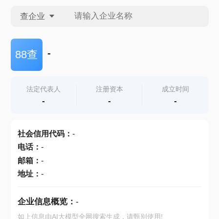
查企业
查企业
-
88查
查招投标
法定代表人
注册资本
成立时间
-
-
-
查产地
社会信用代码
：
-
电话
：
-
邮箱
：
-
地址
：
-
企业信息概览：
-
如上信息由AI大模型全网搜索生成，请甄别使用!