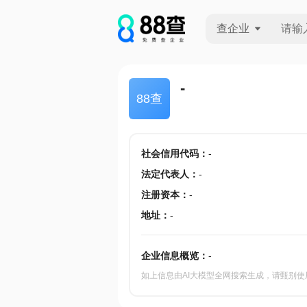
查企业
查企业
-
88查
查招投标
查产地
社会信用代码
：
-
法定代表人
：
-
注册资本
：
-
地址
：
-
企业信息概览：
-
如上信息由AI大模型全网搜索生成，请甄别使