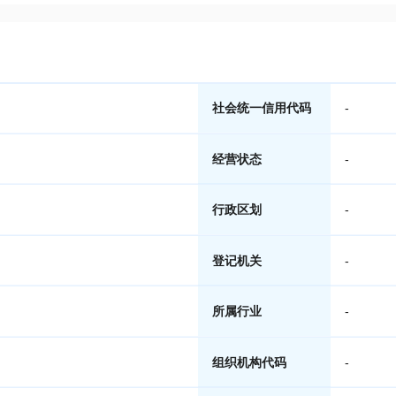
社会统一信用代码
-
经营状态
-
行政区划
-
登记机关
-
所属行业
-
组织机构代码
-