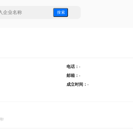
搜 索
电话
：
-
邮箱
：
-
成立时间
：
-
用!