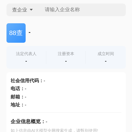
查企业
查企业
-
88查
查招投标
法定代表人
注册资本
成立时间
-
-
-
查产地
社会信用代码
：
-
电话
：
-
邮箱
：
-
地址
：
-
企业信息概览：
-
如上信息由AI大模型全网搜索生成，请甄别使用!