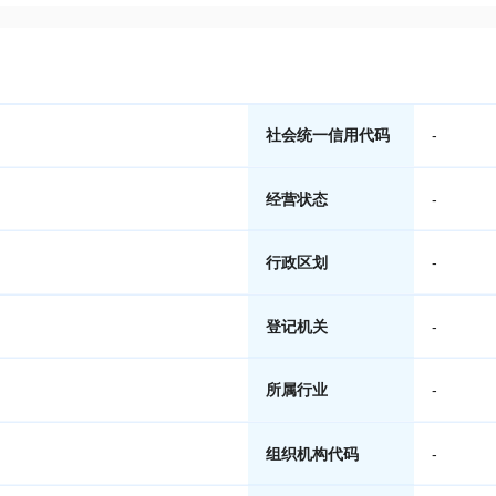
社会统一信用代码
-
经营状态
-
行政区划
-
登记机关
-
所属行业
-
组织机构代码
-