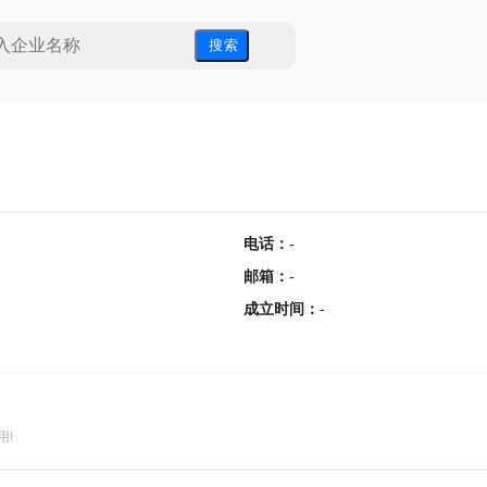
搜 索
电话
：
-
邮箱
：
-
成立时间
：
-
用!