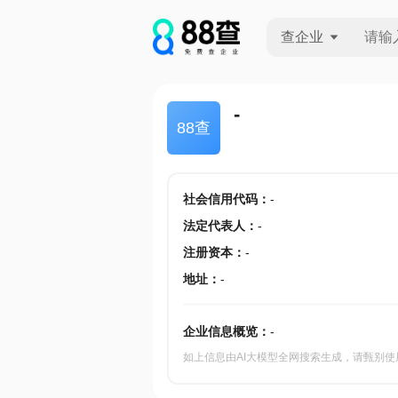
查企业
查企业
-
88查
查招投标
查产地
社会信用代码
：
-
法定代表人
：
-
注册资本
：
-
地址
：
-
企业信息概览：
-
如上信息由AI大模型全网搜索生成，请甄别使