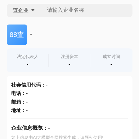
查企业
查企业
-
88查
查招投标
法定代表人
注册资本
成立时间
-
-
-
查产地
社会信用代码
：
-
电话
：
-
邮箱
：
-
地址
：
-
企业信息概览：
-
如上信息由AI大模型全网搜索生成，请甄别使用!