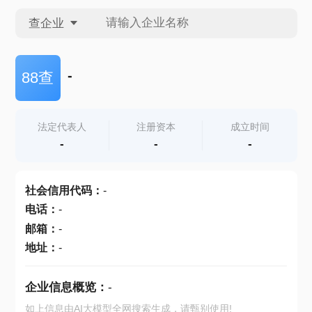
查企业
查企业
-
88查
查招投标
法定代表人
注册资本
成立时间
-
-
-
查产地
社会信用代码
：
-
电话
：
-
邮箱
：
-
地址
：
-
企业信息概览：
-
如上信息由AI大模型全网搜索生成，请甄别使用!