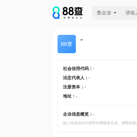
查企业
查企业
-
88查
查招投标
查产地
社会信用代码
：
-
法定代表人
：
-
注册资本
：
-
地址
：
-
企业信息概览：
-
如上信息由AI大模型全网搜索生成，请甄别使