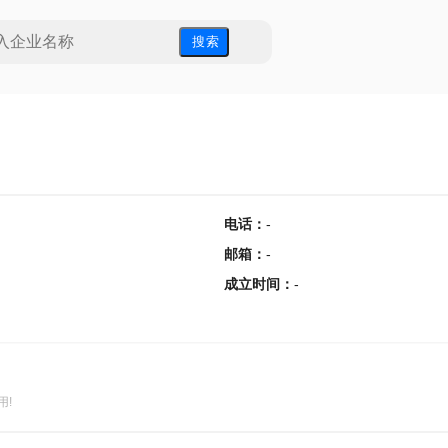
搜 索
电话
：
-
邮箱
：
-
成立时间
：
-
用!