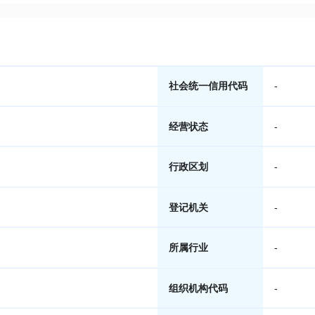
社会统一信用代码
-
经营状态
-
行政区划
-
登记机关
-
所属行业
-
组织机构代码
-