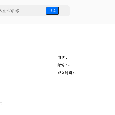
搜 索
电话
：
-
邮箱
：
-
成立时间
：
-
用!